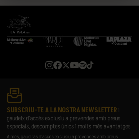
LA PLAZUELA
LEÓN BENAVENTE
LIA KALI
LUCIANO
MARIANO MELLINO
MARIBEL MAYANS
MEDUZA
MELOHMAN
MIGUELLE & TONS
MISS MONIQUE
MON JOAN TIQUAT
NATASCHA POLKÉ
PABLOPABLO
PARALLELLE
PARFAVAR
PIONAL
SUBSCRIU-TE A LA NOSTRA NEWSLETTER
i
RATA
gaudeix d’accés exclusiu a prevendes amb preus
RUSOWSKY
especials, descomptes únics i molts més avantatges
SAMURAÏ
SORÄ
A més, gaudiràs d’accés exclusiu a prevendes amb preus