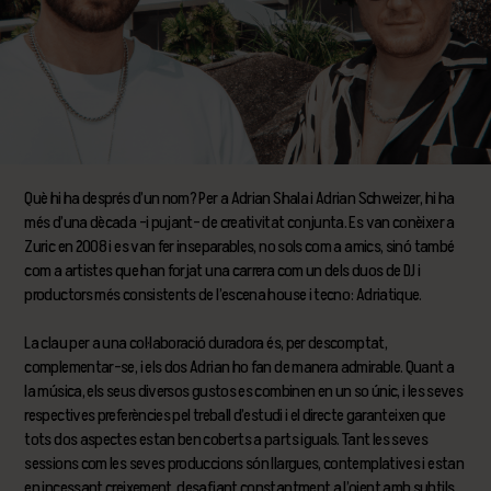
Què hi ha després d’un nom? Per a Adrian Shala i Adrian Schweizer, hi ha
més d’una dècada –i pujant– de creativitat conjunta. Es van conèixer a
Zuric en 2008 i es van fer inseparables, no sols com a amics, sinó també
com a artistes que han forjat una carrera com un dels duos de DJ i
productors més consistents de l’escena house i tecno: Adriatique.
La clau per a una col·laboració duradora és, per descomptat,
complementar-se, i els dos Adrian ho fan de manera admirable. Quant a
la música, els seus diversos gustos es combinen en un so únic, i les seves
respectives preferències pel treball d’estudi i el directe garanteixen que
tots dos aspectes estan ben coberts a parts iguals. Tant les seves
sessions com les seves produccions són llargues, contemplatives i estan
en incessant creixement, desafiant constantment a l’oient amb subtils