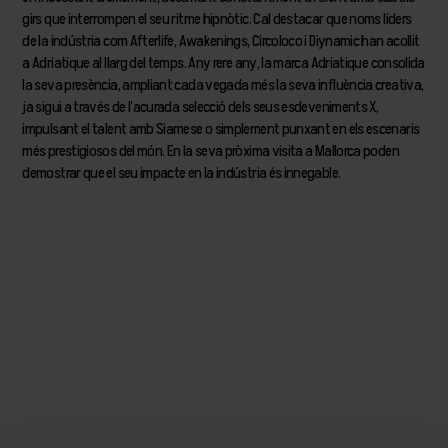
girs que interrompen el seu ritme hipnòtic. Cal destacar que noms líders
de la indústria com Afterlife, Awakenings, Circoloco i Diynamic han acollit
a Adriatique al llarg del temps. Any rere any, la marca Adriatique consolida
la seva presència, ampliant cada vegada més la seva influència creativa,
ja sigui a través de l’acurada selecció dels seus esdeveniments X,
impulsant el talent amb Siamese o simplement punxant en els escenaris
més prestigiosos del món. En la seva pròxima visita a Mallorca poden
demostrar que el seu impacte en la indústria és innegable.