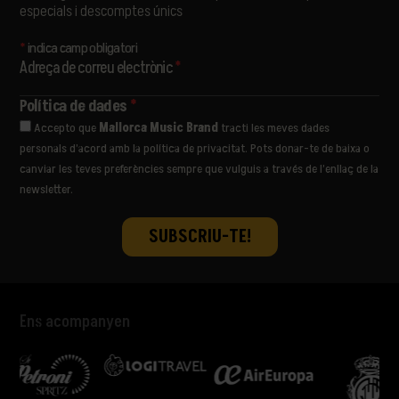
STANDSTILL
especials i descomptes únics
THE LIBERTINES
THE PAISLEY DAZE
*
indica camp obligatori
THE PRODIGY
Adreça de correu electrònic
*
THE WOMBATS
ULTRALIGERA
Política de dades
*
VËNKMAN
Accepto que
Mallorca Music Brand
tracti les meves dades
VIVA SUECIA
personals d’acord amb la política de privacitat. Pots donar-te de baixa o
YES AND MAYBE
canviar les teves preferències sempre que vulguis a través de l’enllaç de la
newsletter.
Ens acompanyen