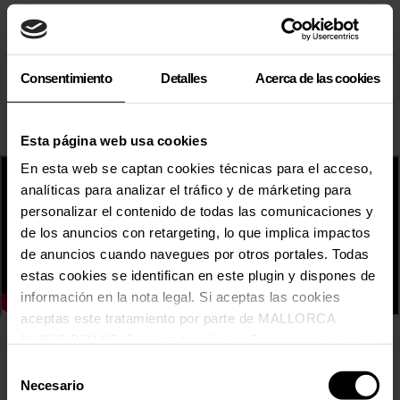
Consentimiento
Detalles
Acerca de las cookies
Esta página web usa cookies
En esta web se captan cookies técnicas para el acceso,
analíticas para analizar el tráfico y de márketing para
personalizar el contenido de todas las comunicaciones y
de los anuncios con retargeting, lo que implica impactos
de anuncios cuando navegues por otros portales. Todas
estas cookies se identifican en este plugin y dispones de
información en la nota legal. Si aceptas las cookies
aceptas este tratamiento por parte de MALLORCA
MUSIC BRAND S.L., producción de Somos la Isla, de
31 FAM
conformidad con la Política de Cookies y de acuerdo con
Selección
ADRIATIQUE
nuestra Política de Inteligencia Artificial.
Necesario
de