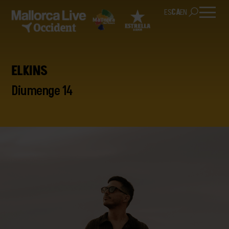
ES
CA
EN
ELKINS
Diumenge 14