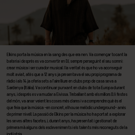
Elkins porta la música en la sang des que era nen. Va començar tocant la
bateria i després es va convertir en DJ, sempre perseguint el seu somni:
crear música i ser curador musical. I la veritat és que ho va aconseguir
molt aviat, atès que a 12 anys ja presentava el seu propi programa de
ràdio i als 14 ja oferia sets a l’aire lliure en clubs prop de casa seva a
Sardenya (Itàlia). Va continuar punxant en clubs de tota Europa durant
anys, i després es va mudar a Eivissa. Treballant amb els millors DJ i festes
del món, va anar veient les coses més clares i va comprendre què és el
que feia que la música –en concret, el house melòdic underground– anés
de primer nivell. La passió de Elkins per la música ho ha portat a explorar
les seves altres facetes, i, durant anys, ha presentat i gestionat de
primera mà alguns dels esdeveniments i els talents més reconeguts de la
indústria.