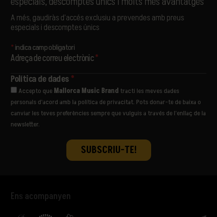
especials, descomptes únics i molts més avantatges
SAMURAÏ
SORÄ
A més, gaudiràs d’accés exclusiu a prevendes amb preus
STANDSTILL
especials i descomptes únics
THE LIBERTINES
THE PAISLEY DAZE
*
indica camp obligatori
THE PRODIGY
Adreça de correu electrònic
*
THE WOMBATS
ULTRALIGERA
Política de dades
*
VËNKMAN
Accepto que
Mallorca Music Brand
tracti les meves dades
VIVA SUECIA
personals d’acord amb la política de privacitat. Pots donar-te de baixa o
YES AND MAYBE
canviar les teves preferències sempre que vulguis a través de l’enllaç de la
newsletter.
Ens acompanyen