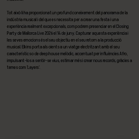
Tot això li ha proporcionat un profund coneixement del panorama de la
indústria musical i del que es necessita per a crear una festa i una
experiència realment excepcionals, com podrem presenciar en el Closing
Party de Mallorca Live 2026 el 14 de juny. Capturar aquesta experiència i
les seves emocions és el seu objectiu en el seu retorn a la producció
musical. Elkins porta als oients a un viatge electritzant amb el seu
característic so de deep house melòdic, accentuat per influències Afro,
impulsant-los a sentir-se vius, estimar més i crear nous records, gràcies a
temes com ‘Layers’.