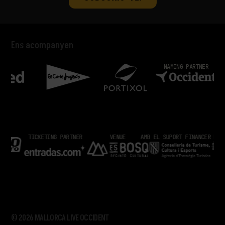
Ens acompanyen
NAMING PARTNER
PART
TICKETING PARTNER
VENUE
AMB EL SUPORT FINANCER DE
INST
© 2026 MALLORCA LIVE OCCIDENT