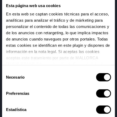
Esta página web usa cookies
En esta web se captan cookies técnicas para el acceso,
analíticas para analizar el tráfico y de márketing para
personalizar el contenido de todas las comunicaciones y
de los anuncios con retargeting, lo que implica impactos
de anuncios cuando navegues por otros portales. Todas
estas cookies se identifican en este plugin y dispones de
información en la nota legal. Si aceptas las cookies
aceptas este tratamiento por parte de MALLORCA
MUSIC BRAND S.L., producción de Somos la Isla, de
conformidad con la Política de Cookies y de acuerdo con
Selección
nuestra Política de Inteligencia Artificial.
Necesario
de
consentimiento
Preferencias
Estadística