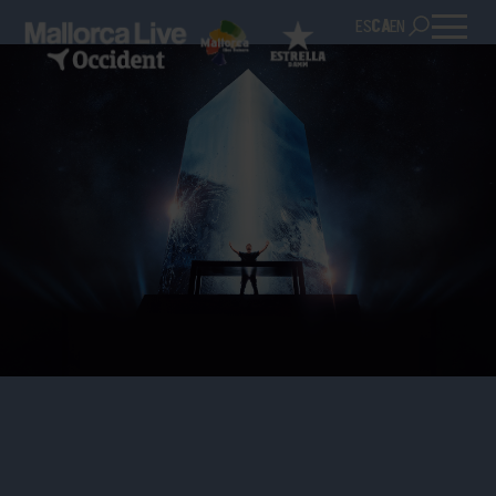
ES
CA
EN