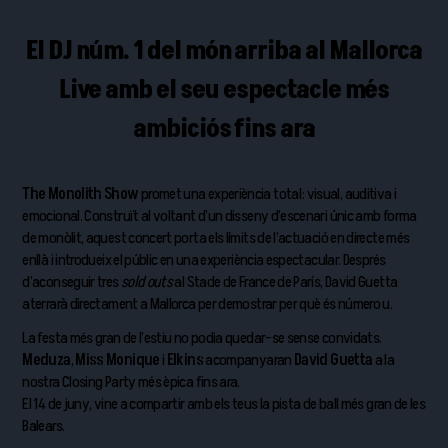
El DJ núm. 1 del món arriba al Mallorca
Live amb el seu espectacle més
ambiciós fins ara
The Monolith Show
promet una experiència total: visual, auditiva i
emocional. Construït al voltant d’un disseny d’escenari únic amb forma
de monòlit, aquest concert porta els límits de l’actuació en directe més
enllà i introdueix el públic en una experiència espectacular. Després
d’aconseguir tres
sold outs
al Stade de France de París, David Guetta
aterrarà directament a Mallorca per demostrar per què és número u.
La festa més gran de l’estiu no podia quedar-se sense convidats.
Meduza
,
Miss
Monique
i
Elkins
acompanyaran
David
Guetta
a la
nostra Closing Party més èpica fins ara.
El 14 de juny, vine a compartir amb els teus la pista de ball més gran de les
Balears.