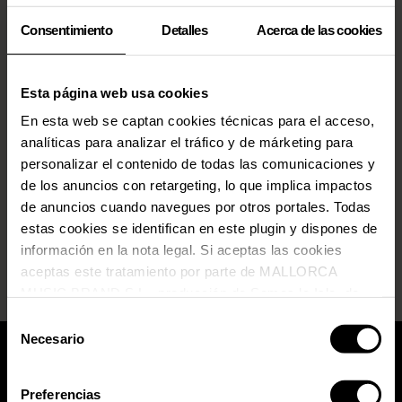
Consentimiento
Detalles
Acerca de las cookies
Esta página web usa cookies
En esta web se captan cookies técnicas para el acceso,
analíticas para analizar el tráfico y de márketing para
personalizar el contenido de todas las comunicaciones y
de los anuncios con retargeting, lo que implica impactos
de anuncios cuando navegues por otros portales. Todas
estas cookies se identifican en este plugin y dispones de
información en la nota legal. Si aceptas las cookies
aceptas este tratamiento por parte de MALLORCA
MUSIC BRAND S.L., producción de Somos la Isla, de
conformidad con la Política de Cookies y de acuerdo con
Selección
nuestra Política de Inteligencia Artificial.
Necesario
de
consentimiento
Preferencias