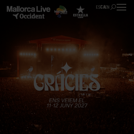
ES
CA
EN