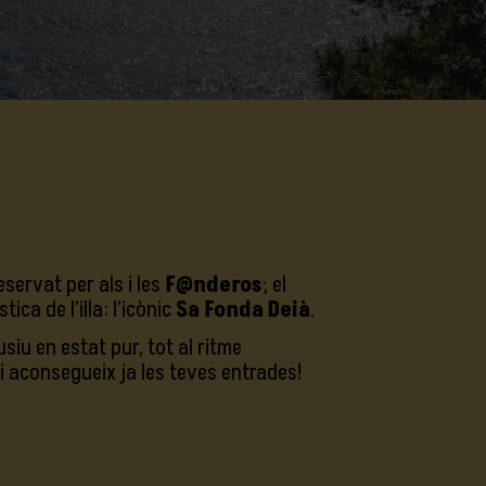
eservat per als i les
F@nderos
; el
ca de l’illa: l’icònic
Sa Fonda Deià
.
siu en estat pur, tot al ritme
 i aconsegueix ja les teves entrades!