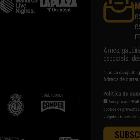
N
e
e
m
A més, gaudir
especials i d
*
indica camp oblig
Adreça de correu
Política de da
COL·LABOREN
Accepto que
Mall
política de privacita
vulguis a través de l’
TICKETING PARTNER
VENUE