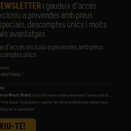
EWSLETTER
i gaudeix d’accés
xclusiu a prevendes amb preus
specials, descomptes únics i molts
és avantatges
às d’accés exclusiu a prevendes amb preus
escomptes únics
atori
 electrònic
*
des
*
NAMING PARTNER
PARTNER OFICIAL
PARTNER ESTRATÈGIC
PA
orca Music Brand
tracti les meves dades personals d’acord amb la
t. Pots donar-te de baixa o canviar les teves preferències sempre que
enllaç de la newsletter.
AMB EL SUPORT FINANCER DE
INSTITUCIONS