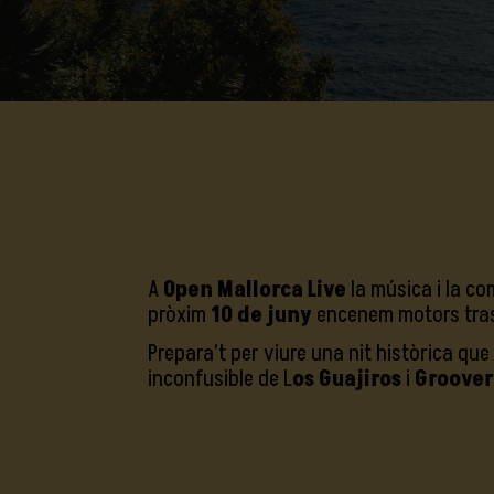
A
Open Mallorca Live
la música i la co
pròxim
10 de juny
encenem motors trasll
Prepara’t per viure una nit històrica que
inconfusible de L
os Guajiros
i
Groover