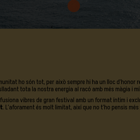
munitat ho són tot, per això sempre hi ha un lloc d’honor r
adant tota la nostra energia al racó amb més màgia i místi
 fusiona vibres de gran festival amb un format íntim i exclu
t
. L’aforament és molt limitat, així que no t’ho pensis més