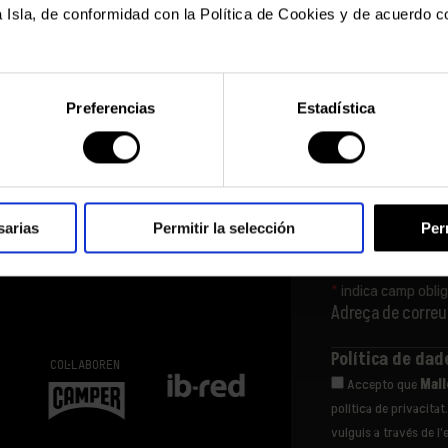
 Isla, de conformidad con la Política de Cookies y de acuerdo co
S
N
e
Preferencias
Estadística
e
m
A més, gaudir
sarias
Permitir la selección
Per
especials i d
*
indica camp oblig
Adreça de correu
Política de da
COL·LABOREN
Accepto que
Mall
política de privacita
vulguis a través de l’