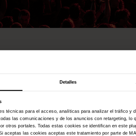
s 11 i 12 de juny de 2027 per celebrar 10 anys de moments co
l primer a accedir als abonaments Early Bird!
Detalles
s
 técnicas para el acceso, analíticas para analizar el tráfico y 
 todas las comunicaciones y de los anuncios con retargeting, lo 
 otros portales. Todas estas cookies se identifican en este plu
l. Si aceptas las cookies aceptas este tratamiento por parte