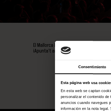
El Mallorca Live Occident tornarà els die
¡Apunta’t ara a la
Waiting List
i sigues e
Consentimiento
Esta página web usa cookie
En esta web se captan cookies
personalizar el contenido de
anuncios cuando navegues por
información en la nota lega