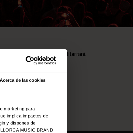
mpartits i d’estil de vida mediterrani.
Acerca de las cookies
de márketing para
que implica impactos de
gin y dispones de
 de MALLORCA MUSIC BRAND