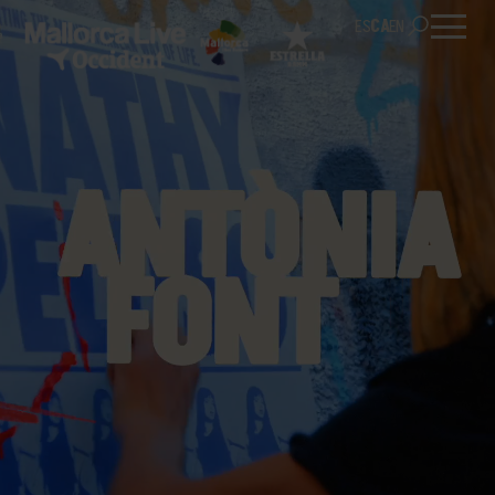
ES
CA
EN