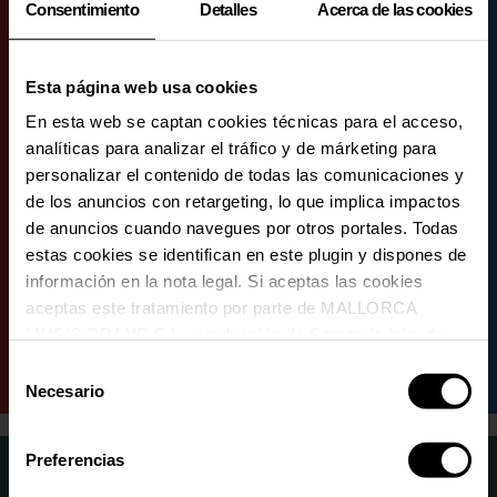
Consentimiento
Detalles
Acerca de las cookies
HORARIS
Esta página web usa cookies
En esta web se captan cookies técnicas para el acceso,
analíticas para analizar el tráfico y de márketing para
personalizar el contenido de todas las comunicaciones y
de los anuncios con retargeting, lo que implica impactos
de anuncios cuando navegues por otros portales. Todas
estas cookies se identifican en este plugin y dispones de
información en la nota legal. Si aceptas las cookies
aceptas este tratamiento por parte de MALLORCA
MUSIC BRAND S.L., producción de Somos la Isla, de
conformidad con la Política de Cookies y de acuerdo con
Selección
nuestra Política de Inteligencia Artificial.
Necesario
de
consentimiento
Preferencias