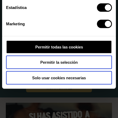
Estadística
Una oportunitat única per a poder veure als millors artistes a l’Illa.
Perquè ens agrada la música en directe en qualsevol format i durant
Marketing
tot l’any i donem suport al circuit de sales mallorquí. Una extensió del
nostre festival per a veure de prop als artistes que et fan vibrar.
Permitir todas las cookies
Permitir la selección
Solo usar cookies necesarias
VISITA LA WEB