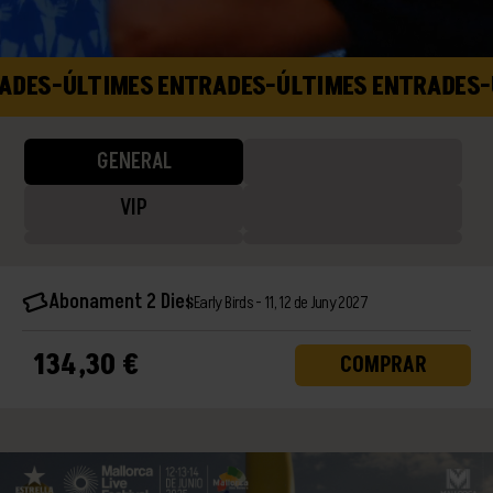
DES
-
ÚLTIMES ENTRADES
-
ÚLTIMES ENTRADES
-
Ú
GENERAL
VIP
Abonament 2 Dies
Early Birds - 11, 12 de Juny 2027
134,30 €
COMPRAR