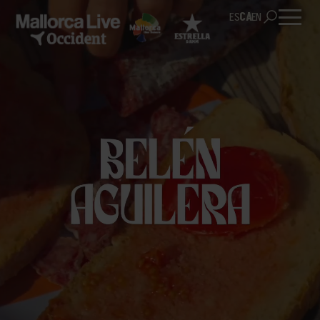
ES
CA
EN