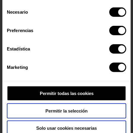
conformidad con la Política de Cookies y de acuerdo con
Selección
nuestra Política de Inteligencia Artificial.
Necesario
de
consentimiento
Preferencias
Estadística
Marketing
Permitir todas las cookies
Permitir la selección
Solo usar cookies necesarias