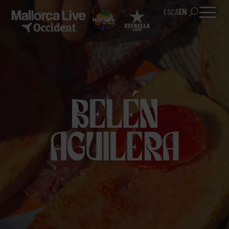
ES
CA
EN