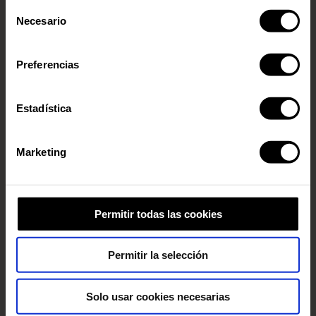
conformidad con la Política de Cookies y de acuerdo con
Selección
nuestra Política de Inteligencia Artificial.
Necesario
de
consentimiento
Preferencias
Estadística
Marketing
Permitir todas las cookies
Permitir la selección
Solo usar cookies necesarias