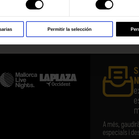
sarias
Permitir la selección
Per
S
N
e
e
m
A més, gaudir
especials i d