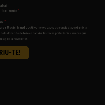
atori
 electrònic
*
des
*
NAMING PARTNER
PARTNER OFICIAL
PARTNER ESTRATÈGI
orca Music Brand
tracti les meves dades personals d’acord amb la
t. Pots donar-te de baixa o canviar les teves preferències sempre que
enllaç de la newsletter.
NUE
AMB EL SUPORT FINANCER DE
INSTITUCIONS