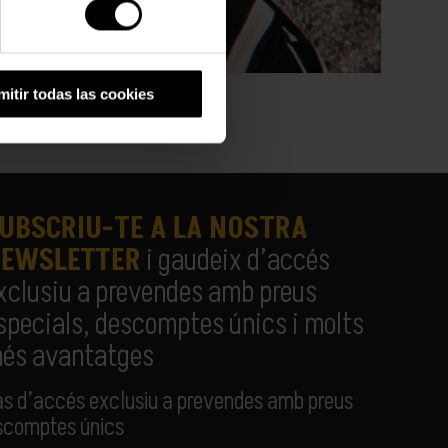
mitir todas las cookies
UBSCRIU-TE A LA NOSTRA
EWSLETTER
i gaudeix d’accés
xclusiu a prevendes amb preus
specials, descomptes únics i molts
és avantatges
às d’accés exclusiu a prevendes amb preus
escomptes únics