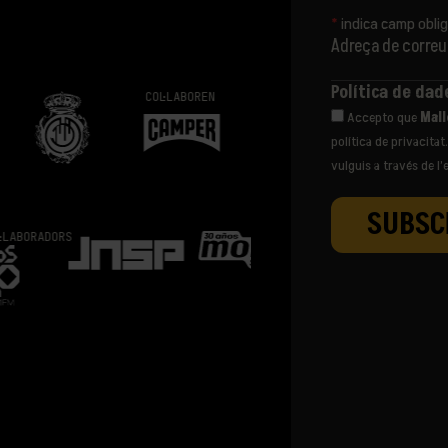
*
indica camp oblig
Adreça de correu
Política de da
COL·LABOREN
Accepto que
Mall
política de privacita
vulguis a través de l’
RS
TICKETING PARTNER
VE