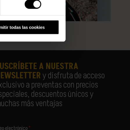
mitir todas las cookies
USCRÍBETE A NUESTRA
EWSLETTER
y disfruta de acceso
xclusivo a preventas con precios
speciales, descuentos únicos y
uchas más ventajas
reo electrónico
*