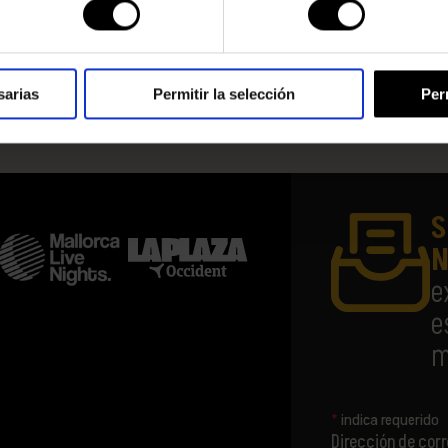
sarias
Permitir la selección
Per
S
N
e
e
m
*
indica requerido
Dirección de cor