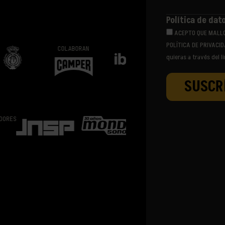
Política de dat
ACEPTO QUE MALL
POLÍTICA DE PRIVACID
COLABORAN
quieras a través del l
TICKETING PARTNER
VENUE