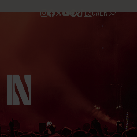
ES
CA
EN