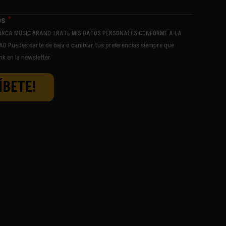
os
*
ORCA MUSIC BRAND TRATE MIS DATOS PERSONALES CONFORME A LA
AD Puedes darte de baja o cambiar tus preferencias siempre que
NAMING PARTNER
PARTNER OFICIAL
PARTNER ESTRATÉGICO
ink en la newsletter.
CON EL APOYO FINANCIERO DE
INSTITUCIONES