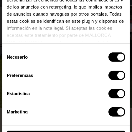
de los anuncios con retargeting, lo que implica impactos
de anuncios cuando navegues por otros portales. Todas
estas cookies se identifican en este plugin y dispones de
información en la nota legal. Si aceptas las cookies
aceptas este tratamiento por parte de MALLORCA
MUSIC BRAND S.L., producción de Somos la Isla, de
conformidad con la Política de Cookies y de acuerdo con
Selección
nuestra Política de Inteligencia Artificial.
Necesario
de
consentimiento
Preferencias
Estadística
Marketing