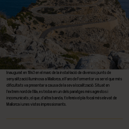
Inaugurat en 1863 en el marc de la instal·lació de diversos punts de
senyalització lluminosa a Mallorca, el Faro de Formentor va ser el que més
dificultats va presentar a causa de la seva localització. Situat en
l’extrem nord de l’illa, es troba en un dels paratges més agrestos i
incomunicats; el que, d’altra banda, t’ofereix el pla focal més elevat de
Mallorca i unes vistes impressionants.