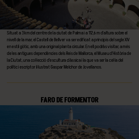
Situat a 3 km del centre de la ciutat de Palma i a 112,6 m d’altura sobre el
nivell de la mar, el Castell de Bellver va ser edificat a principis del segle XIV
en estil gòtic, amb una original planta circular. En ell podràs visitar, a més
de les antigues dependències dels Reis de Mallorca, el Museu d’Història de
la Ciutat, una col·lecció d’escultura clàssica i la que va ser la cel·la del
polític i escriptor il·lustrat Gaspar Melchor de Jovellanos.
FARO DE FORMENTOR