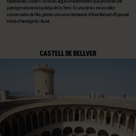
tradicionals, nodrint-se de les aigües mediterrànies que provenen del
paratge natural de la platja de Es Trenc. És una de les zones millor
conservades de l’illa, gràcies a la seva declaració d’Àrea Natural d’Especial
Interès Paisatgístic i Rural.
CASTELL DE BELLVER