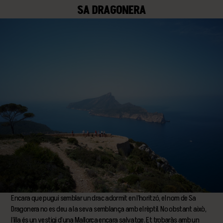
SA DRAGONERA
Encara que pugui semblar un drac adormit en l’horitzó, el nom de Sa
Dragonera no es deu a la seva semblança amb el rèptil. No obstant això,
l’illa és un vestigi d’una Mallorca encara salvatge. Et trobaràs amb un