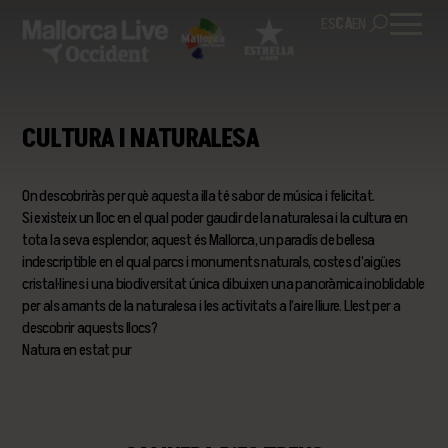
ES
CA
EN
CULTURA I NATURALESA
On descobriràs per què aquesta illa té sabor de música i felicitat.
Si existeix un lloc en el qual poder gaudir de la naturalesa i la cultura en
tota la seva esplendor, aquest és Mallorca, un paradís de bellesa
indescriptible en el qual parcs i monuments naturals, costes d’aigües
cristal·lines i una biodiversitat única dibuixen una panoràmica inoblidable
per als amants de la naturalesa i les activitats a l’aire lliure. Llest per a
descobrir aquests llocs?
Natura en estat pur