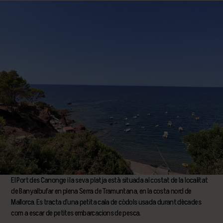
El Port des Canonge i la seva platja està situada al costat de la localitat
de Banyalbufar en plena Serra de Tramuntana, en la costa nord de
Mallorca. Es tracta d’una petita cala de còdols usada durant dècades
com a escar de petites embarcacions de pesca.