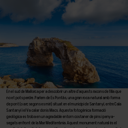
En el sud de Mallorca per a descobrir un altre d’aquests racons de l’illa que
no et pots perdre. Parlem de Es Pontàs, una gran roca natural amb forma
de pont (o arc segons es miri) situat en el municipi de Santanyí, entre Cala
Santanyí i el Va calar donis Macs. Aquesta fotogènica formació
geològica es troba en un agradable entorn costaner de pins i penya-
segats enfront de la Mar Mediterrània. Aquest monument natural és el