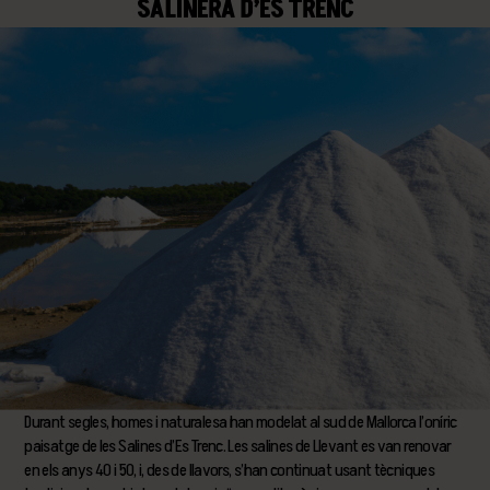
SALINERA D’ES TRENC
Durant segles, homes i naturalesa han modelat al sud de Mallorca l’oníric
paisatge de les Salines d’Es Trenc. Les salines de Llevant es van renovar
en els anys 40 i 50, i, des de llavors, s’han continuat usant tècniques