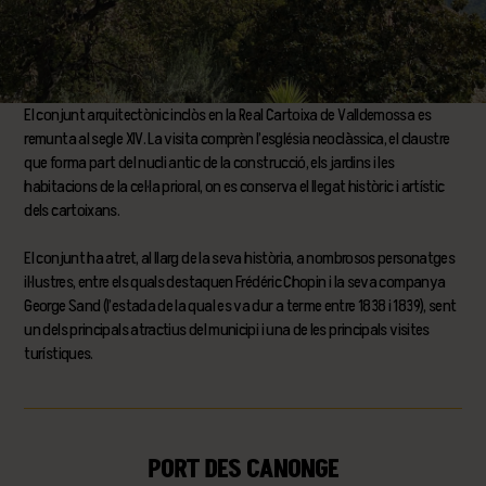
El conjunt arquitectònic inclòs en la Real Cartoixa de Valldemossa es
remunta al segle XIV. La visita comprèn l’església neoclàssica, el claustre
que forma part del nucli antic de la construcció, els jardins i les
habitacions de la cel·la prioral, on es conserva el llegat històric i artístic
dels cartoixans.
El conjunt ha atret, al llarg de la seva història, a nombrosos personatges
il·lustres, entre els quals destaquen Frédéric Chopin i la seva companya
George Sand (l’estada de la qual es va dur a terme entre 1838 i 1839), sent
un dels principals atractius del municipi i una de les principals visites
turístiques.
PORT DES CANONGE