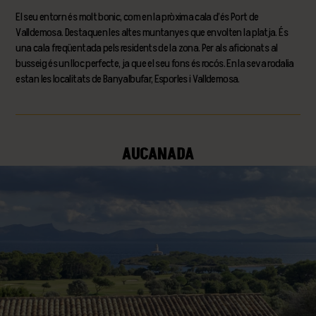
El seu entorn és molt bonic, com en la pròxima cala d’és Port de
Valldemosa. Destaquen les altes muntanyes que envolten la platja. És
una cala freqüentada pels residents de la zona. Per als aficionats al
busseig és un lloc perfecte, ja que el seu fons és rocós. En la seva rodalia
estan les localitats de Banyalbufar, Esporles i Valldemosa.
AUCANADA