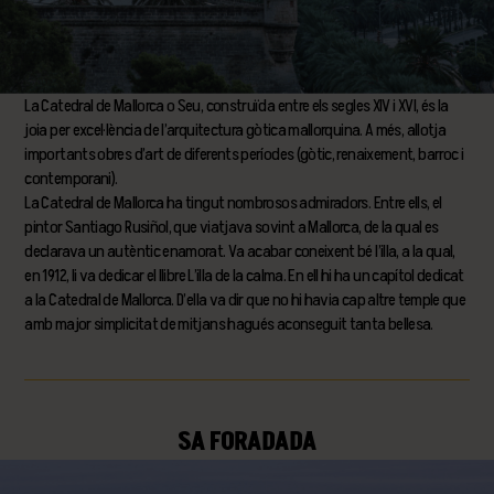
La Catedral de Mallorca o Seu, construïda entre els segles XIV i XVI, és la
joia per excel·lència de l’arquitectura gòtica mallorquina. A més, allotja
importants obres d’art de diferents períodes (gòtic, renaixement, barroc i
contemporani).
La Catedral de Mallorca ha tingut nombrosos admiradors. Entre ells, el
pintor Santiago Rusiñol, que viatjava sovint a Mallorca, de la qual es
declarava un autèntic enamorat. Va acabar coneixent bé l’illa, a la qual,
en 1912, li va dedicar el llibre L’illa de la calma. En ell hi ha un capítol dedicat
a la Catedral de Mallorca. D’ella va dir que no hi havia cap altre temple que
amb major simplicitat de mitjans hagués aconseguit tanta bellesa.
SA FORADADA