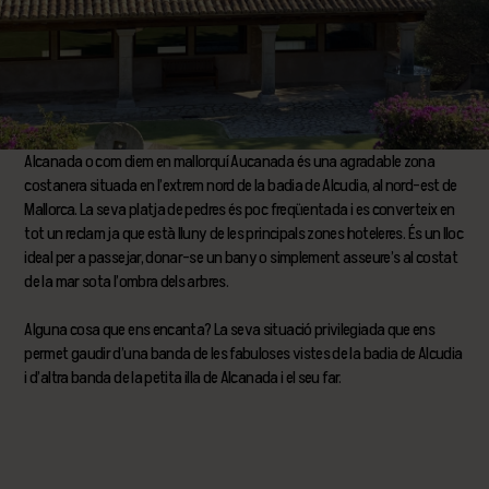
Alcanada o com diem en mallorquí Aucanada és una agradable zona
costanera situada en l’extrem nord de la badia de Alcudia, al nord-est de
Mallorca. La seva platja de pedres és poc freqüentada i es converteix en
tot un reclam ja que està lluny de les principals zones hoteleres. És un lloc
ideal per a passejar, donar-se un bany o simplement asseure’s al costat
de la mar sota l’ombra dels arbres.
Alguna cosa que ens encanta? La seva situació privilegiada que ens
permet gaudir d’una banda de les fabuloses vistes de la badia de Alcudia
i d’altra banda de la petita illa de Alcanada i el seu far.