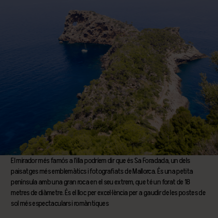
El mirador més famós a l’illa podríem dir que és Sa Foradada, un dels
paisatges més emblemàtics i fotografiats de Mallorca. És una petita
península amb una gran roca en el seu extrem, que té un forat de 18
metres de diàmetre. És el lloc per excel·lència per a gaudir de les postes de
sol més espectaculars i romàntiques