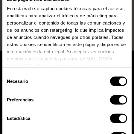
VIEW ALL
En esta web se captan cookies técnicas para el acceso,
analíticas para analizar el tráfico y de márketing para
personalizar el contenido de todas las comunicaciones y
de los anuncios con retargeting, lo que implica impactos
de anuncios cuando navegues por otros portales. Todas
estas cookies se identifican en este plugin y dispones de
información en la nota legal. Si aceptas las cookies
aceptas este tratamiento por parte de MALLORCA
MUSIC BRAND S.L., producción de Somos la Isla, de
conformidad con la Política de Cookies y de acuerdo con
Selección
nuestra Política de Inteligencia Artificial.
Necesario
de
consentimiento
Preferencias
Estadística