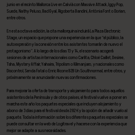
junio en el recinto Mallorca Live en Calvià con Massive Attack, Iggy Pop,
Suede, Nathy Peluso, Bad Gyal, Rigoberta Bandini, Antònia Font o Dorian,
entre otros.
En esta octava edición, la cita mallorquina incluirá La Plaza Electronic
Stage, un espacio que propone una experiencia en la que “el público, la
autoexpresión y la conexión entre los asistentes tomarán de nuevo el
protagonismo”. A lo largo de los días 13 y 14, el escenario acogerá
sesiones de artistas internacionales como Carlita, Chloé Caillet, Desiree,
Tsha, Mystery Affair, Yahaira, Tripolism o Kilimanjaro, y nacionales como
Discontrol, Senda Fatal o Enric Ricone B2B Un Southnormal, entre otros, y
próximamente se anunciarán nuevas confirmaciones.
Para mejorar la oferta de transporte y alojamiento para todos aquellos
asistentes de la Península y de otros países, el festival vuelve a poner en
marcha este año los paquetes especiales que incluyen alojamiento y
abono de 3 días para el festival desde 282€ y la opción de añadir vuelo al
paquete. Toda la información sobre los diferentes paquetes especiales se
puede consultar en la web de Logitravel y hacerse con la experiencia que
mejor se adapte a sus necesidades.