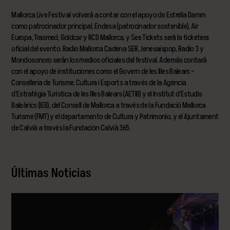
Mallorca Live Festival volverá a contar con el apoyo de Estrella Damm
como patrocinador principal, Endesa (patrocinador sostenible), Air
Europa, Trasmed, Goldcar y RCD Mallorca, y See Tickets será la ticketera
oficial del evento. Radio Mallorca Cadena SER, Jenesaispop, Radio 3 y
Mondosonoro serán los medios oficiales del festival. Además contará
con el apoyo de instituciones como el Govern de les Illes Balears –
Conselleria de Turisme, Cultura i Esports a través de la Agència
d’Estratègia Turística de les Illes Balears (AETIB) y el Institut d’Estudis
Baleàrics (IEB), del Consell de Mallorca a través de la Fundació Mallorca
Turisme (FMT) y el departamento de Cultura y Patrimonio, y el Ajuntament
de Calvià a través la Fundación Calvià 365.
Últimas Noticias