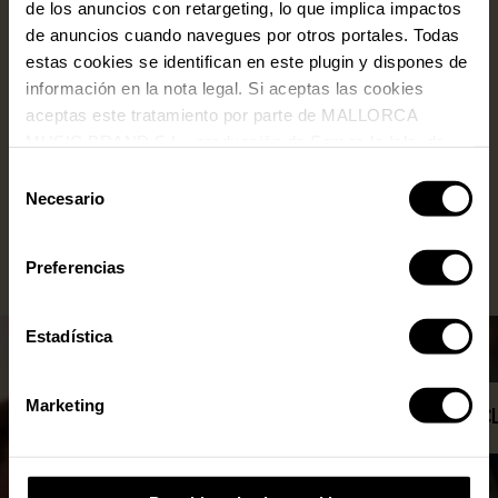
de los anuncios con retargeting, lo que implica impactos
de anuncios cuando navegues por otros portales. Todas
estas cookies se identifican en este plugin y dispones de
información en la nota legal. Si aceptas las cookies
aceptas este tratamiento por parte de MALLORCA
MUSIC BRAND S.L., producción de Somos la Isla, de
conformidad con la Política de Cookies y de acuerdo con
Selección
nuestra Política de Inteligencia Artificial.
Necesario
de
consentimiento
Qué incluye
Preferencias
Estadística
Marketing
ATENCIÓN PERSONALIZADA
COPAS INC