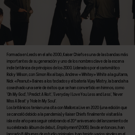
Formada en Leeds en el año 2000, Kaiser Chiefs es una de las bandas más
importantes de su generación y uno de los nombres clave de la escena
indie británica de principios de los 2000. Liderados por el carismático
Ricky Wilson, con Simon Rix al bajo, Andrew «Whitey» White a la guitarra,
Nick «Peanut» Baines a los teclados y el batería Vijay Mistry, la banda ha
cosechado una serie de éxitos que se han convertido en himnos, como
‘Oh My God’, ‘I Predict A Riot’, ‘Everyday I Love You Less and Less’, ‘Never
Miss A Beat’ y ‘Hole In My Soul’.
Los británicos tenían una cita con Mallorca Live en 2020 (una edición que
se canceló debido a la pandemia) y Kaiser Chiefs finalmente visitará la
isla este año para seguir celebrando el 20º aniversario del lanzamiento de
su celebrado álbum de debut,
Employment
(2005). Desde entonces, han
lanzado 8 álbumes de estudio originales, han tenido varios singles en el