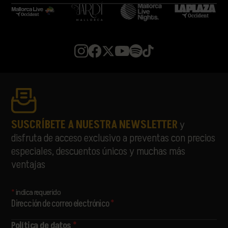
MARIBEL MAYANS
MEDUZA
MELOHMAN
MIGUELLE & TONS
MISS MONIQUE
MON JOAN TIQUAT
NATASCHA POLKÉ
PABLOPABLO
PARALLELLE
PARFAVAR
PIONAL
SUSCRÍBETE A NUESTRA NEWSLETTER
y
RATA
disfruta de acceso exclusivo a preventas con precios
RUSOWSKY
especiales, descuentos únicos y muchas más
SAMURAÏ
ventajas
SORÄ
STANDSTILL
THE LIBERTINES
*
indica requerido
THE PAISLEY DAZE
Dirección de correo electrónico
*
THE PRODIGY
THE WOMBATS
Política de datos
*