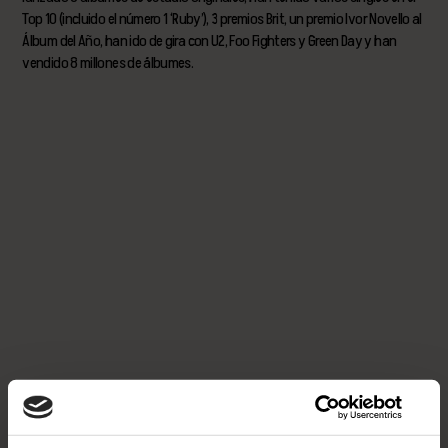
Top 10 (incluido el número 1 ‘Ruby’), 3 premios Brit, un premio Ivor Novello al
Álbum del Año, han ido de gira con U2, Foo Fighters y Green Day y han
vendido 8 millones de álbumes.