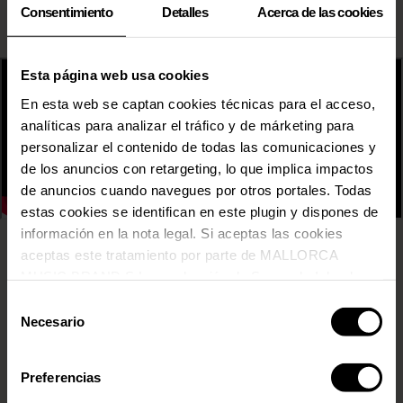
Consentimiento
Detalles
Acerca de las cookies
Esta página web usa cookies
En esta web se captan cookies técnicas para el acceso,
analíticas para analizar el tráfico y de márketing para
personalizar el contenido de todas las comunicaciones y
de los anuncios con retargeting, lo que implica impactos
de anuncios cuando navegues por otros portales. Todas
estas cookies se identifican en este plugin y dispones de
información en la nota legal. Si aceptas las cookies
aceptas este tratamiento por parte de MALLORCA
31 FAM
MUSIC BRAND S.L., producción de Somos la Isla, de
ADRIATIQUE
conformidad con la Política de Cookies y de acuerdo con
AITANA
Selección
nuestra Política de Inteligencia Artificial.
AMURA
Necesario
de
ANABEL LEE
consentimiento
ARKADYAN
Preferencias
ARP FRIQUE & THE PERPETUAL SINGERS