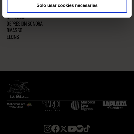
DARK PLACES
Solo usar cookies necesarias
DAVID GUETTA
DEER JADE
DEPRESIÓN SONORA
DMASSO
ELKINS
EXSONVALDES
KAISER CHIEFS
KOMODO GARCÍA
LA 126
LA PLAZUELA
LEÓN BENAVENTE
LIA KALI
LUCIANO
MARIANO MELLINO
MARIBEL MAYANS
MEDUZA
MELOHMAN
MIGUELLE & TONS
MISS MONIQUE