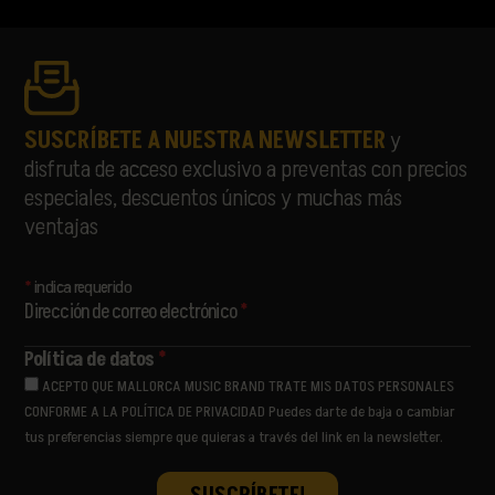
MON JOAN TIQUAT
NATASCHA POLKÉ
PABLOPABLO
PARALLELLE
PARFAVAR
PIONAL
SUSCRÍBETE A NUESTRA NEWSLETTER
y
RATA
disfruta de acceso exclusivo a preventas con precios
RUSOWSKY
especiales, descuentos únicos y muchas más
SAMURAÏ
ventajas
SORÄ
STANDSTILL
THE LIBERTINES
*
indica requerido
THE PAISLEY DAZE
Dirección de correo electrónico
*
THE PRODIGY
THE WOMBATS
Política de datos
*
ULTRALIGERA
ACEPTO QUE MALLORCA MUSIC BRAND TRATE MIS DATOS PERSONALES
VËNKMAN
CONFORME A LA POLÍTICA DE PRIVACIDAD Puedes darte de baja o cambiar
VIVA SUECIA
tus preferencias siempre que quieras a través del link en la newsletter.
YES AND MAYBE