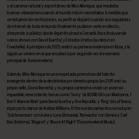
y el carisma natural y espontáneo de Miss Monique, que irradiaba
buenas vibraciones cuando el mundo más lo necesitaba. A medida que
se redujeron las restricciones, su perfil se disparó cuando sus seguidores
de internet de todo el mundo finalmente pudieron verla en directo,
atrayendo a público desde Argentina hasta Canadá, Ibiza (incluyendo
varios shows con David Guetta) y Estados Unidos (su debut en
Coachella). A principios de 2025, realizó su primera residencia en Ibiza, y le
siguió un verano en el que encabezó por segunda vez el escenario
principal de Tomorrowland.
Además, Miss Monique es una respetada promotora del talento
emergente dentro de la electrónica por derecho propio (en 2019 creó su
propio sello, Siona Records), y su propia carrera ha vivido un ascenso
imparable, remezclando temas como ‘Sorry’ de BLOND:ISH con Madonna, ‘I
Don’t Wanna Wait’ para David Guetta y One Republic, y ‘Ring’ de Lufthaus,
el proyecto dance de Robbie Williams. Entre sus lanzamientos se incluyen
‘Subterranean’ con Avira y Luna (Armada), ‘Nomacita’ con Genesi y Carl
Bee (Aeterna), ‘Magnet’ y ‘Bloom At Night’ (Tomorrowland Music).