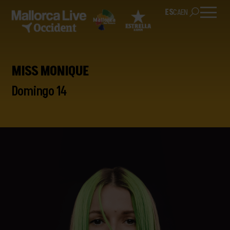
ES
CA
EN
MISS MONIQUE
Domingo 14