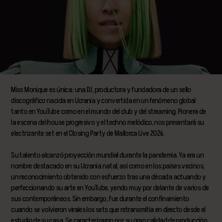
Miss Monique es única: una DJ, productora y fundadora de un sello
discográfico nacida en Ucrania y convertida en un fenómeno global
tanto en YouTube como en el mundo del club y del streaming. Pionera de
la escena del house progresivo y el techno melódico, nos presentará su
electrizante set en el Closing Party de Mallorca Live 2026.
Su talento alcanzó proyección mundial durante la pandemia. Ya era un
nombre destacado en su Ucrania natal, así como en los países vecinos,
un reconocimiento obtenido con esfuerzo tras una década actuando y
perfeccionando su arte en YouTube, yendo muy por delante de varios de
sus contemporáneos. Sin embargo, fue durante el confinamiento
cuando se volvieron virales los sets que retransmitía en directo desde el
estudio de su casa. Se caracterizaron por su gran calidad de producción