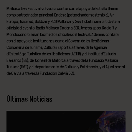
Mallorca Live Festival volverá a contar con el apoyo de Estrella Damm
como patrocinador principal, Endesa (patrocinador sostenible), Air
Europa, Trasmed, Goldcar y RCD Mallorca, y See Tickets será la ticketera
oficial del evento. Radio Mallorca Cadena SER, Jenesaispop, Radio 3 y
Mondosonoro serán los medios oficiales del festival. Además contará
con el apoyo de instituciones como el Govern de les Illes Balears –
Conselleria de Turisme, Cultura i Esports a través de la Agència
d’Estratègia Turística de les Illes Balears (AETIB) y el Institut d’Estudis
Baleàrics (IEB), del Consell de Mallorca a través de la Fundació Mallorca
Turisme (FMT) y el departamento de Cultura y Patrimonio, y el Ajuntament
de Calvià a través la Fundación Calvià 365.
Últimas Noticias