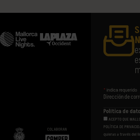
S
N
e
e
m
*
indica requerido
Dirección de cor
Política de dat
ACEPTO QUE MALL
POLÍTICA DE PRIVACID
COLABORAN
quieras a través del l