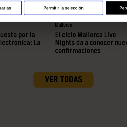
sarias
Permitir la selección
Per
Mallorca
uesta por la
El ciclo Mallorca Live
lectrónica: La
Nights da a conocer nue
confirmaciones
VER TODAS