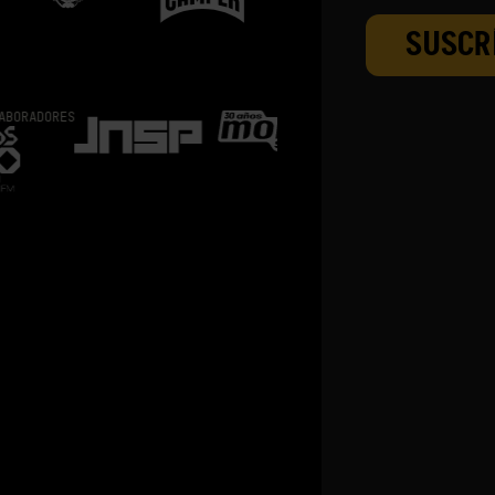
S
TICKETING PARTNER
VE