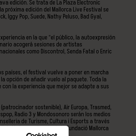
ava edición. Se trata de La Plaza Electronic
 próxima edición del Mallorca Live Festival se
tack, Iggy Pop, Suede, Nathy Peluso, Bad Gyal,
xperiencia en la que “el público, la autoexpresión
cenario acogerá sesiones de artistas
y nacionales como Discontrol, Senda Fatal o Enric
os países, el festival vuelve a poner en marcha
la opción de añadir vuelo al paquete. Toda la
e con la experiencia que mejor se adapte a sus
(patrocinador sostenible), Air Europa, Trasmed,
esaispop, Radio 3 y Mondosonoro serán los medios
nselleria de Turisme, Cultura i Esports a través
nsell de Mallorca a través de la Fundació Mallorca
alvià 365.