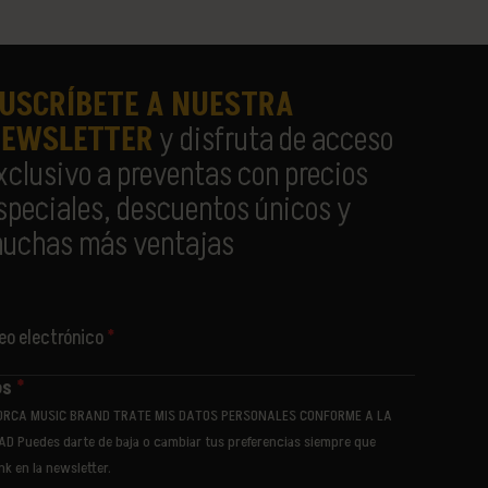
USCRÍBETE A NUESTRA
EWSLETTER
y disfruta de acceso
xclusivo a preventas con precios
speciales, descuentos únicos y
uchas más ventajas
reo electrónico
*
os
*
ORCA MUSIC BRAND TRATE MIS DATOS PERSONALES CONFORME A LA
AD Puedes darte de baja o cambiar tus preferencias siempre que
NAMING PARTNER
PARTNER OFICIAL
PARTNER ESTRATÉGI
ink en la newsletter.