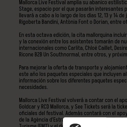
Mallorca Live Festival amplía su abanico estilíst
Stage, espacio por el que pasarán interesantes p
llevará a cabo a lo largo de los días 12, 13 y 14 d
Rigoberta Bandini, Antònia Font o Dorian, entre o
En esta octava edición, la cita mallorquina inclu
y la conexión entre los asistentes tomarán de nue
internacionales como Carlita, Chloé Caillet, Desir
Ricone B2B Un Southnormal, entre otros, y próx
Para mejorar la oferta de transporte y alojamient
este año los paquetes especiales que incluyen al
información sobre los diferentes paquetes especi
necesidades.
Mallorca Live Festival volverá a contar con el a
Goldcar y RCD Mallorca, y See Tickets será la tic
oficiales del festival. Además contará con el apoy
de la Agència d’Estratègia Turística de les Illes Ba
Turisme (FMT) y el departamento de Cultura y Pat