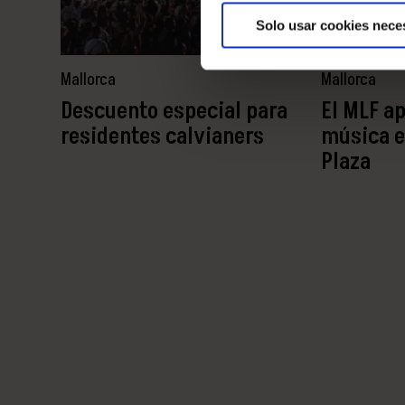
Solo usar cookies nece
Mallorca
Mallorca
Descuento especial para
El MLF ap
residentes calvianers
música e
Plaza