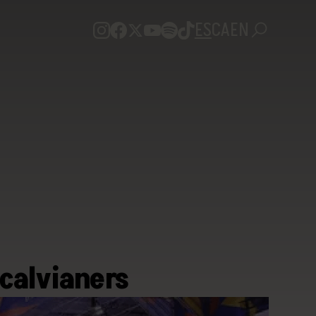
ES
CA
EN
 calvianers