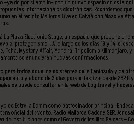
ico –ya de por si amplio– con un nuevo espacio en esta oct
ropuestas internacionales electrónicas. Recordemos que la
e junio en el recinto Mallorca Live en Calvià con Massive At
tros.
irá La Plaza Electronic Stage, un espacio que propone una e
vo el protagonismo”. A lo largo de los días 13 y 14, el es
ee, Tsha, Mystery Affair, Yahaira, Tripolism o Kilimanjaro, 
imamente se anunciarán nuevas confirmaciones.
o para todos aquellos asistentes de la Península y de otr
ojamiento y abono de 3 días para el festival desde 282€ y 
ales se puede consultar en la web de Logitravel y hacers
poyo de Estrella Damm como patrocinador principal, Endesa 
ketera oficial del evento. Radio Mallorca Cadena SER, Jen
o de instituciones como el Govern de les Illes Balears – Co
lears (AETIB) y el Institut d’Estudis Baleàrics (IEB), del Co
rimonio, y el Ajuntament de Calvià a través la Fundación C